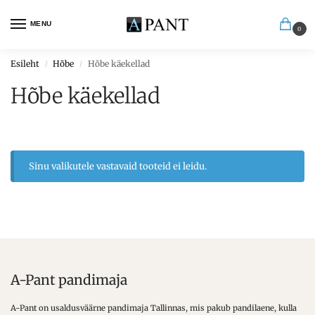
MENU
0
Esileht
Hõbe
Hõbe käekellad
/
/
Hõbe käekellad
Sinu valikutele vastavaid tooteid ei leidu.
A-Pant pandimaja
A-Pant on usaldusväärne pandimaja Tallinnas, mis pakub pandilaene, kulla