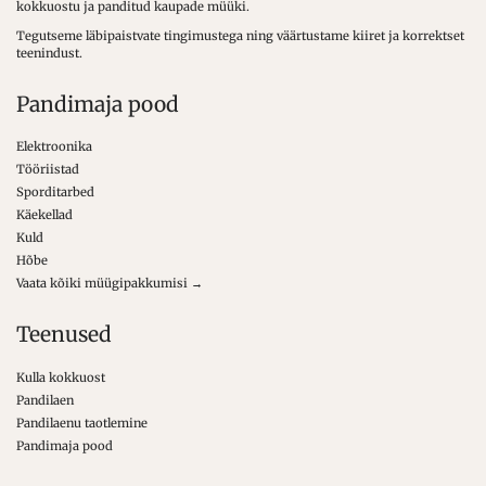
kokkuostu ja panditud kaupade müüki.
Tegutseme läbipaistvate tingimustega ning väärtustame kiiret ja korrektset
teenindust.
Pandimaja pood
Elektroonika
Tööriistad
Sporditarbed
Käekellad
Kuld
Hõbe
Vaata kõiki müügipakkumisi →
Teenused
Kulla kokkuost
Pandilaen
Pandilaenu taotlemine
Pandimaja pood