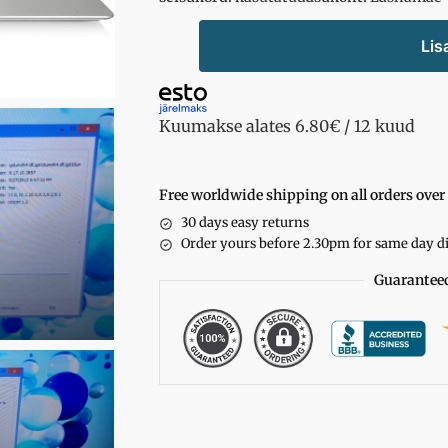
Lis
Kuumakse alates 6.80€ / 12 kuud
Free worldwide shipping on all orders over
30 days easy returns
Order yours before 2.30pm for same day d
Guarantee