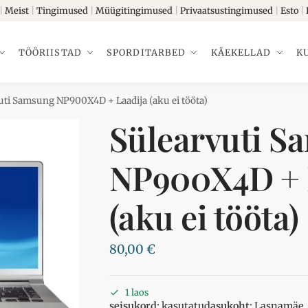
|
Meist
|
Tingimused
|
Müügitingimused
|
Privaatsustingimused
|
Esto
|
TÖÖRIISTAD
SPORDITARBED
KÄEKELLAD
K
uti Samsung NP900X4D + Laadija (aku ei tööta)
Sülearvuti S
NP900X4D + 
(aku ei tööta)
80,00
€
1 laos
seisukord:
kasutatud
asukoht:
Lasnamäe