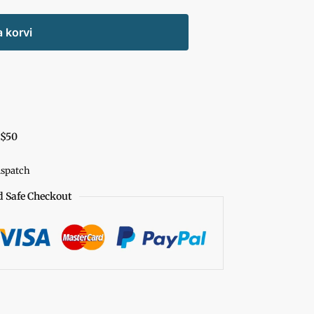
a korvi
 $50
ispatch
d Safe Checkout