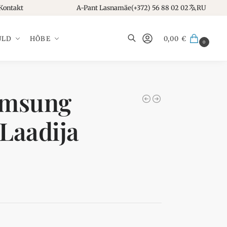
Kontakt
A-Pant Lasnamäe
(+372) 56 88 02 02
RU
ULD
HÕBE
0,00
€
0
Otsi
amsung
Laadija