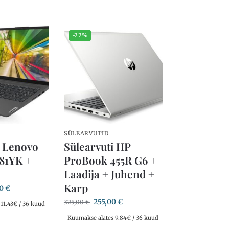
-22%
SÜLEARVUTID
i Lenovo
Sülearvuti HP
 81YK +
ProBook 455R G6 +
Laadija + Juhend +
Karp
00
€
255,00
€
325,00
€
11.43€ / 36 kuud
Kuumakse alates 9.84€ / 36 kuud