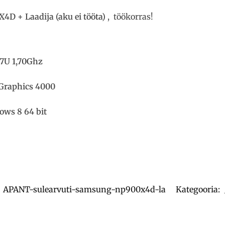
D + Laadija (aku ei tööta)
, töökorras!
317U 1,70Ghz
 Graphics 4000
ows 8 64 bit
:
APANT-sulearvuti-samsung-np900x4d-la
Kategooria: