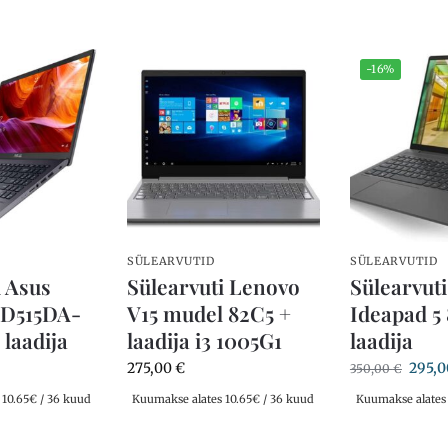
-16%
SÜLEARVUTID
SÜLEARVUTID
i Asus
Sülearvuti Lenovo
Sülearvut
 D515DA-
V15 mudel 82C5 +
Ideapad 5
laadija
laadija i3 1005G1
laadija
275,00
€
295,
350,00
€
 10.65€ / 36 kuud
Kuumakse alates 10.65€ / 36 kuud
Kuumakse alates 