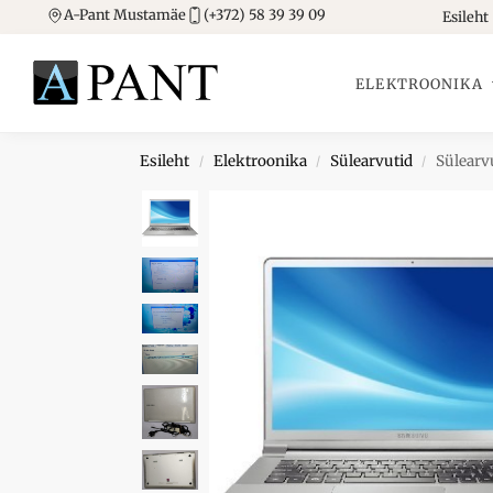
A-Pant Mustamäe
(+372) 58 39 39 09
Esileht
Otsing
ELEKTROONIKA
Esileht
Elektroonika
Sülearvutid
Sülearv
/
/
/