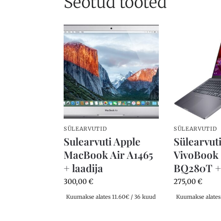
Seotud tooted
SÜLEARVUTID
SÜLEARVUTID
Sulearvuti Apple
Sülearvut
MacBook Air A1465
VivoBook
+ laadija
BQ280T + 
300,00
€
275,00
€
Kuumakse alates 11.60€ / 36 kuud
Kuumakse alates