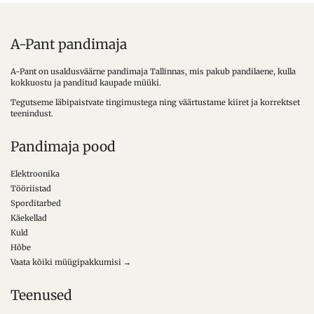
A-Pant pandimaja
A-Pant on usaldusväärne pandimaja Tallinnas, mis pakub pandilaene, kulla
kokkuostu ja panditud kaupade müüki.
Tegutseme läbipaistvate tingimustega ning väärtustame kiiret ja korrektset
teenindust.
Pandimaja pood
Elektroonika
Tööriistad
Sporditarbed
Käekellad
Kuld
Hõbe
Vaata kõiki müügipakkumisi →
Teenused