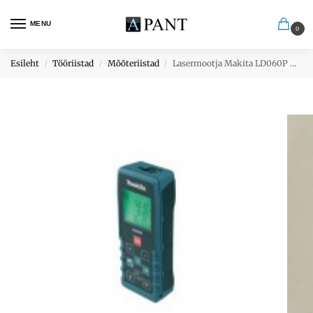
MENU
0
Esileht
Tööriistad
Mõõteriistad
Lasermootja Makita LD060P + Kott
/
/
/