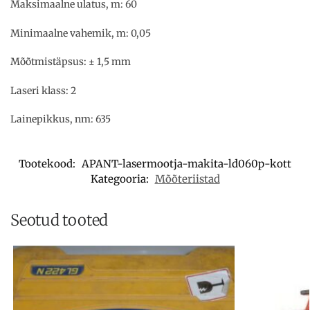
Maksimaalne ulatus, m: 60
Minimaalne vahemik, m: 0,05
Mõõtmistäpsus: ± 1,5 mm
Laseri klass: 2
Lainepikkus, nm: 635
Tootekood:
APANT-lasermootja-makita-ld060p-kott
Kategooria:
Mõõteriistad
Seotud tooted