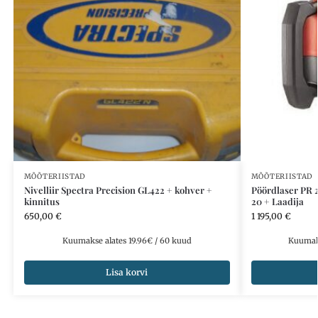
MÕÕTERIISTAD
MÕÕTERIISTAD
Nivelliir Spectra Precision GL422 + kohver +
Pöördlaser PR 
kinnitus
20 + Laadija
650,00
€
1 195,00
€
Kuumakse alates 19.96€ / 60 kuud
Kuumaks
Lisa korvi