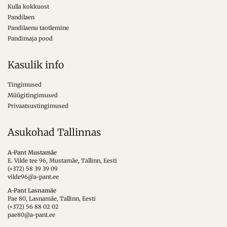
Kulla kokkuost
Pandilaen
Pandilaenu taotlemine
Pandimaja pood
Kasulik info
Tingimused
Müügitingimused
Privaatsustingimused
Asukohad Tallinnas
A-Pant Mustamäe
E. Vilde tee 96, Mustamäe, Tallinn, Eesti
(+372) 58 39 39 09
vilde96@a-pant.ee
A-Pant Lasnamäe
Pae 80, Lasnamäe, Tallinn, Eesti
(+372) 56 88 02 02
pae80@a-pant.ee