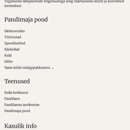
Tegutseme läbipaistvate tingimustega ning väärtustame kiiret ja korrektset
teenindust.
Pandimaja pood
Elektroonika
Tööriistad
Sporditarbed
Käekellad
Kuld
Hõbe
Vaata kõiki müügipakkumisi →
Teenused
Kulla kokkuost
Pandilaen
Pandilaenu taotlemine
Pandimaja pood
Kasulik info