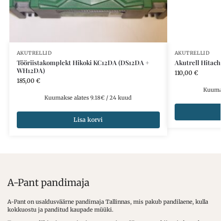
AKUTRELLID
AKUTRELLID
Tööriistakomplekt Hikoki KC12DA (DS12DA +
Akutrell Hitac
WH12DA)
110,00
€
185,00
€
Kuumak
Kuumakse alates 9.18€ / 24 kuud
Lisa korvi
A-Pant pandimaja
A-Pant on usaldusväärne pandimaja Tallinnas, mis pakub pandilaene, kulla
kokkuostu ja panditud kaupade müüki.